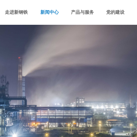
走进新钢铁
新闻中心
产品与服务
党的建设