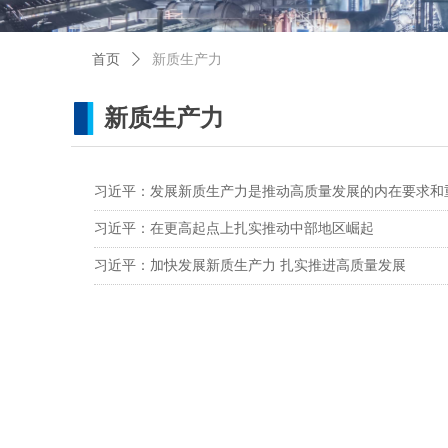
首页
ꄲ
新质生产力
新质生产力
习近平：发展新质生产力是推动高质量发展的内在要求和
习近平：在更高起点上扎实推动中部地区崛起
习近平：加快发展新质生产力 扎实推进高质量发展