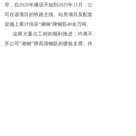
苛，自2020年建设开始到2025年11月，公
司在该项目的铁路主线、站房项目及配套
设施上累计供应“湘钢”牌钢筋40余万吨。
这两大重点工程的顺利推进，均离不
开公司“湘钢”牌高强钢筋的硬核支撑。作
为重点工程优选建材，“湘钢”牌钢筋已广
泛应用于深中通道等标杆项目。此次助力
两大工程落地，既彰显了品牌影响力，更
为“阳春新钢铁制造”深耕基建领域、迈向
更高质量发展奠定坚实基础。