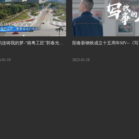
的连铸我的梦-“南粤工匠”郭春光微
阳春新钢铁成立十五周年MV--《写
录片
事的人》
3-01-19
2023-01-18