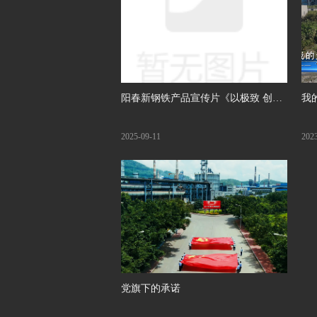
阳春新钢铁产品宣传片《以极致 创不
我
凡》
纪
2025-09-11
202
党旗下的承诺